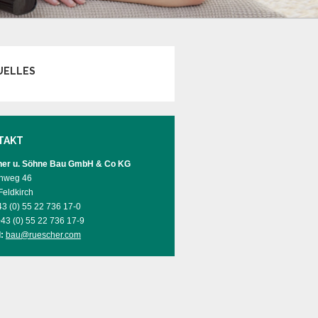
UELLES
TAKT
er u. Söhne Bau GmbH & Co KG
nweg 46
Feldkirch
3 (0) 55 22 736 17-0
43 (0) 55 22 736 17-9
:
bau@ruescher.com