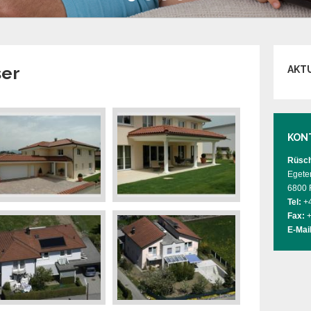
ser
AKT
KON
Rüsch
Egete
6800 
Tel:
+4
Fax:
+
E-Mail