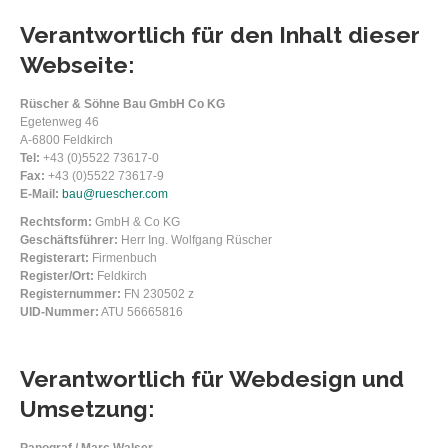
Verantwortlich für den Inhalt dieser
Webseite:
Rüscher & Söhne Bau GmbH Co KG
Egetenweg 46
A-6800 Feldkirch
Tel:
+43 (0)5522 73617-0
Fax:
+43 (0)5522 73617-9
E-Mail:
bau@ruescher.com
Rechtsform:
GmbH & Co KG
Geschäftsführer:
Herr Ing. Wolfgang Rüscher
Registerart:
Firmenbuch
Register/Ort:
Feldkirch
Registernummer:
FN 230502 z
UID-Nummer:
ATU 56665816
Verantwortlich für Webdesign und
Umsetzung: