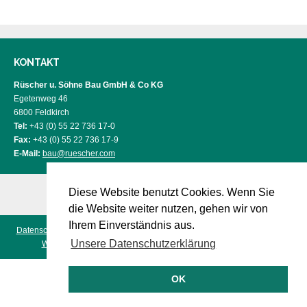
KONTAKT
Rüscher u. Söhne Bau GmbH & Co KG
Egetenweg 46
6800 Feldkirch
Tel:
+43 (0) 55 22 736 17-0
Fax:
+43 (0) 55 22 736 17-9
E-Mail:
bau@ruescher.com
Diese Website benutzt Cookies. Wenn Sie
die Website weiter nutzen, gehen wir von
Ihrem Einverständnis aus.
Datenschutz
|
Impressum
- © 2026 Rüscher u. Söhne Bau GmbH & Co KG
Unsere Datenschutzerklärung
Webdesign & Panoramafotografie aus Vorarlberg - Panograf
OK