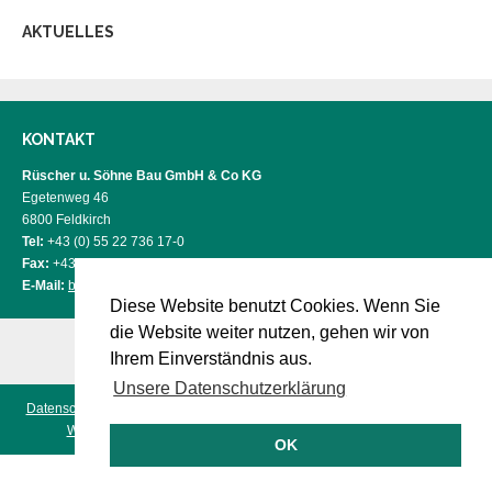
AKTUELLES
KONTAKT
Rüscher u. Söhne Bau GmbH & Co KG
Egetenweg 46
6800 Feldkirch
Tel:
+43 (0) 55 22 736 17-0
Fax:
+43 (0) 55 22 736 17-9
E-Mail:
bau@ruescher.com
Diese Website benutzt Cookies. Wenn Sie
die Website weiter nutzen, gehen wir von
Ihrem Einverständnis aus.
Unsere Datenschutzerklärung
Datenschutz
|
Impressum
- © 2026 Rüscher u. Söhne Bau GmbH & Co KG
Webdesign & Panoramafotografie aus Vorarlberg - Panograf
OK